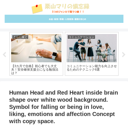
さらに稼ぐ
コミュニケーション
心
強方
【3カ月で合格】初心者でも大丈
コミュニケーション能力を向上させ
失
夫！安全確保支援士になる勉強法
るためのテクニック6選
する
は？
Human Head and Red Heart inside brain
shape over white wood background.
Symbol for falling or being in love,
liking, emotions and affection Concept
with copy space.