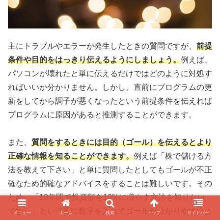
主にトラブルやエラーが発生したときの質問ですが、
前提
条件や目的をはっきり伝えるようにしましょう。
例えば、
パソコンが壊れたと単に伝えるだけではどのように対処す
ればいいか分かりません。しかし、直前にプログラムの更
新をしてから調子が悪くなったという前提条件を伝えれば
プログラムに原因があると推測することができます。
また、
質問をするときには目的（ゴール）を伝えるとより
正確な情報を知ることができます。
例えば「株で儲ける方
法を教えて下さい」と単に質問したとしてもゴールが不正
確なため的確なアドバイスをすることは難しいです。その
ため、「10年間で投資額を10%に増やす方法を知りたい
です。」という風に数字を入れてゴールが分かりやすいよ
メニュー
ホーム
検索
トップ
サイドバー