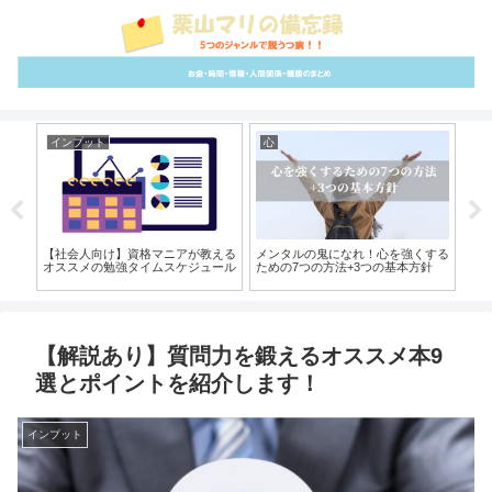
インプット
心
イ
得な
【社会人向け】資格マニアが教える
メンタルの鬼になれ！心を強くする
こ
オススメの勉強タイムスケジュール
ための7つの方法+3つの基本方針
を
【解説あり】質問力を鍛えるオススメ本9
選とポイントを紹介します！
インプット