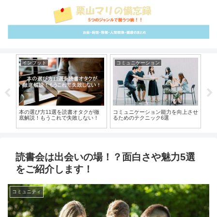
インプット
コミュニケーション
雑
大テ
本の選び方11選を読書オタクが徹
コミュニケーション能力を向上させ
【
底解説！もうこれで失敗しない！
るためのテクニック6選
める
読書会は出会いの場！？面白さや魅力5選
をご紹介します！
コミュニティ