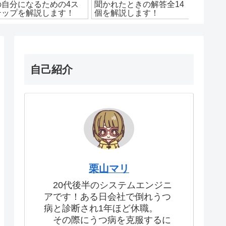
の自分になるための4ス
聞かれたときの解答全14
い7選
テップを解説します！
個を解説します！
SEが紹
自己紹介
栗山マリ
20代後半のシステムエンジニ
アです！ある日会社で倒れうつ
病と診断され1年ほど休職。
その際にうつ病を克服するに