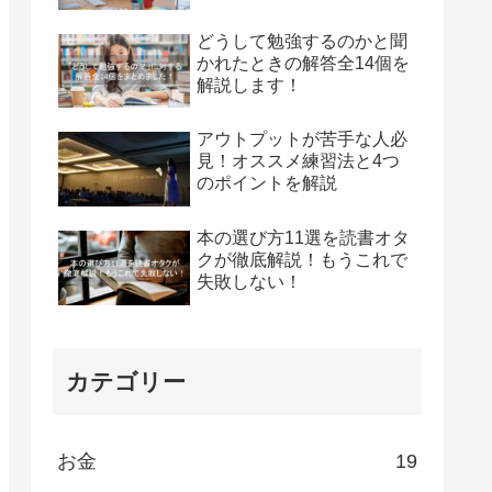
どうして勉強するのかと聞
かれたときの解答全14個を
解説します！
アウトプットが苦手な人必
見！オススメ練習法と4つ
のポイントを解説
本の選び方11選を読書オタ
クが徹底解説！もうこれで
失敗しない！
カテゴリー
お金
19