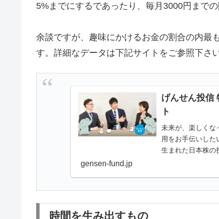
5%までにするであったり、毎月3000円まで
余談ですが、趣味にかけるお金の割合の内最も多
す。詳細なデータは下記サイトをご参照下さ
げんせん投信
ト
未来が、楽しくな
用をお手伝いした
生まれた日本株の
き、各種レポート
gensen-fund.jp
時間を生み出すもの