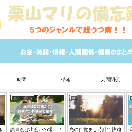
時間
情報
人間関係
コミュニティ
体
き
読書会は出会いの場！？
光の目覚まし時計で快適