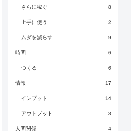
さらに稼ぐ
8
上手に使う
2
ムダを減らす
9
時間
6
つくる
6
情報
17
インプット
14
アウトプット
3
人間関係
4