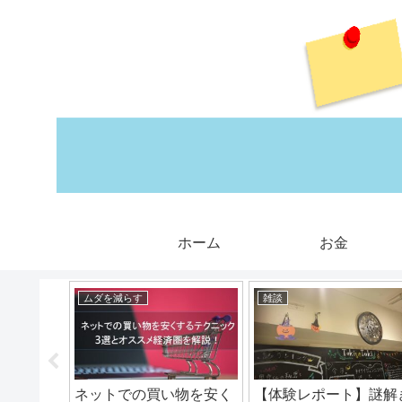
ホーム
お金
ムダを減らす
雑談
題解決能
ネットでの買い物を安く
【体験レポート】謎解