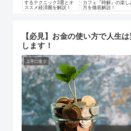
？オスス
するテクニック3選とオ
カフェ『時解』の楽し
をご紹
ススメ経済圏を解説！
方を徹底解説！
【必見】お金の使い方で人生は
します！
上手に使う