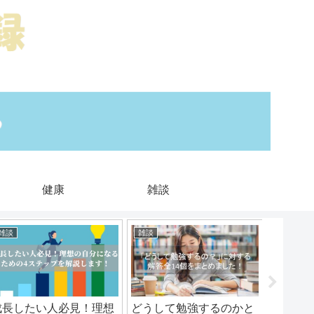
健康
雑談
雑談
雑談
さらに稼
成長したい人必見！理想
どうして勉強するのかと
【体験談