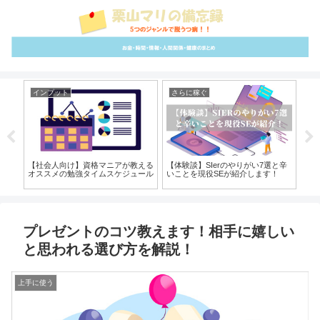
インプット
さらに稼ぐ
ア
解決
【社会人向け】資格マニアが教える
【体験談】SIerのやりがい7選と辛
【
ッシ
オススメの勉強タイムスケジュール
いことを現役SEが紹介します！
に
介
プレゼントのコツ教えます！相手に嬉しい
と思われる選び方を解説！
上手に使う