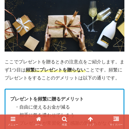
ここでプレゼントを贈るときの注意点をご紹介します。ま
ず1つ目は
頻繁にプレゼントを贈らない
ことです。頻繁に
プレゼントをすることのデメリットは以下の通りです。
プレゼントを頻繁に贈るデメリット
・自由に使えるお金が減る
・相手に気を遣わせてしまう
・プレゼントが常習化して感謝の気持ちがなくな
メニュー
ホーム
検索
トップ
サイドバー