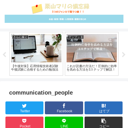
さらに稼ぐ
インプット
イ
イク
【午後対策】応用情報技術者試験
これが読書の方法だ！圧倒的に効率
【全
！
午後試験に合格するための勉強法
を高める方法を3ステップで解説！
と
communication_people
Twitter
Facebook
はてブ
Pocket
LINE
コピー