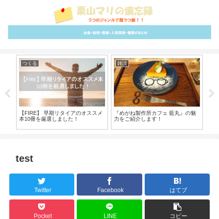
つくる
雑談
雑
を高
【FIRE】 早期リタイアのオススメ
『めがね製作所カフェ 藍丸』の魅
【
本10冊を厳選しました！
力をご紹介します！
ダ
習
test
Twitter
Facebook
はてブ
Pocket
LINE
コピー