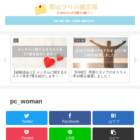
心
つくる
コ
選を
【経験談あり】メンタルに関するオ
【FIRE】 早期リタイアのオススメ
【
見！
ススメ本全7冊を紹介します！
本10冊を厳選しました！
を
pc_woman
Twitter
Facebook
はてブ
Pocket
LINE
コピー