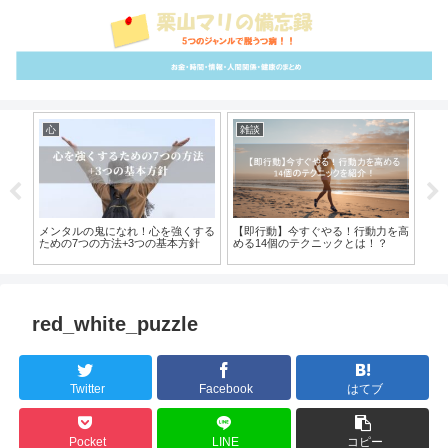
心
雑談
イ
めに
メンタルの鬼になれ！心を強くする
【即行動】今すぐやる！行動力を高
イ
ための7つの方法+3つの基本方針
める14個のテクニックとは！？
法
red_white_puzzle
Twitter
Facebook
はてブ
Pocket
LINE
コピー