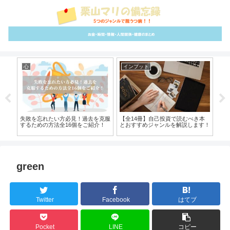
心
インプット
ア
流れ
失敗を忘れたい方必見！過去を克服
【全14冊】自己投資で読むべき本
【
介！
するための方法全16個をご紹介！
とおすすめジャンルを解説します！
に
介
green
Twitter
Facebook
はてブ
Pocket
LINE
コピー