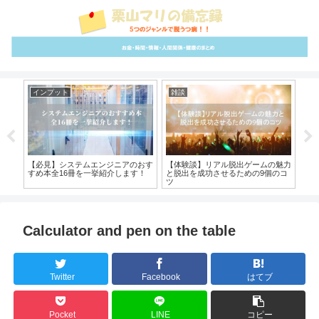
インプット
雑談
イ
イク
【必見】システムエンジニアのおす
【体験談】リアル脱出ゲームの魅力
【
！
すめ本全16冊を一挙紹介します！
と脱出を成功させるための9個のコ
法1
ツ
Calculator and pen on the table
Twitter
Facebook
はてブ
Pocket
LINE
コピー