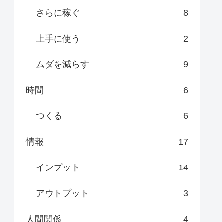
さらに稼ぐ
8
上手に使う
2
ムダを減らす
9
時間
6
つくる
6
情報
17
インプット
14
アウトプット
3
人間関係
4