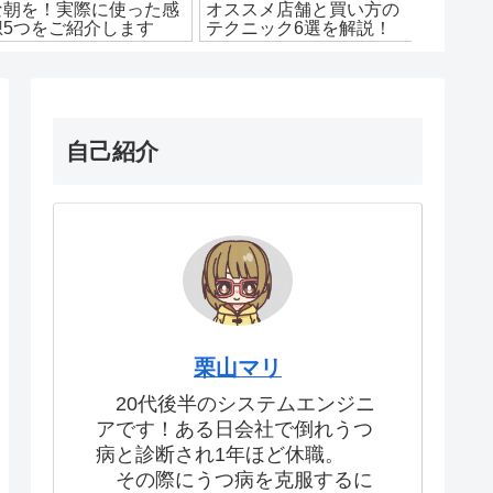
な朝を！実際に使った感
オススメ店舗と買い方の
人生は
想5つをご紹介します
テクニック6選を解説！
使い方
す！
自己紹介
栗山マリ
20代後半のシステムエンジニ
アです！ある日会社で倒れうつ
病と診断され1年ほど休職。
その際にうつ病を克服するに