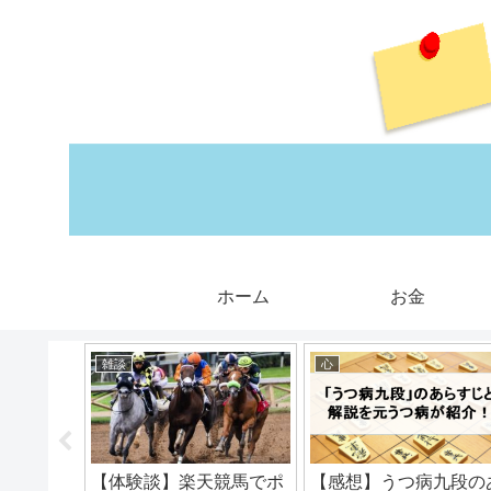
ホーム
お金
雑談
心
ーマーの
【体験談】楽天競馬でポ
【感想】うつ病九段の