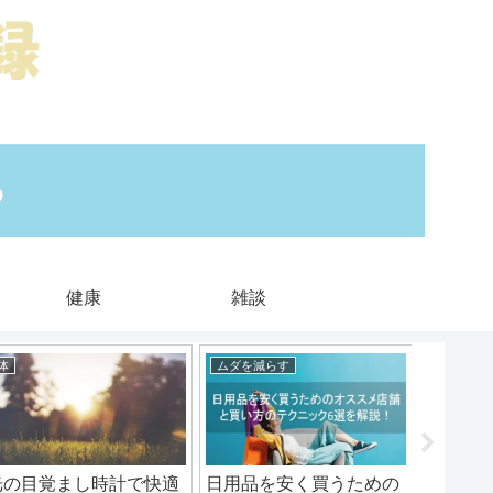
健康
雑談
体
ムダを減らす
上手に使
光の目覚まし時計で快適
日用品を安く買うための
【必見