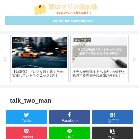
つくる
さらに稼ぐ
雑
流れ
【効率化】ブログを速く書くために
社会人が勉強するべき5つの分野と
問
介！
実践しているテクニック6選！
勉強する理由を現役SEが解説！
プ
本
talk_two_man
Twitter
Facebook
はてブ
Pocket
LINE
コピー