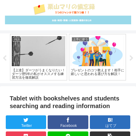
雑談
上手に使う
ム
使っ
【上達】ダーツがうまくなりたい！
プレゼントのコツ教えます！相手に
ネ
0個
ダーツ歴5年の私がオススメする練
嬉しいと思われる選び方を解説！
ッ
習方法を徹底解説
Tablet with bookshelves and students
searching and reading information
Twitter
Facebook
はてブ