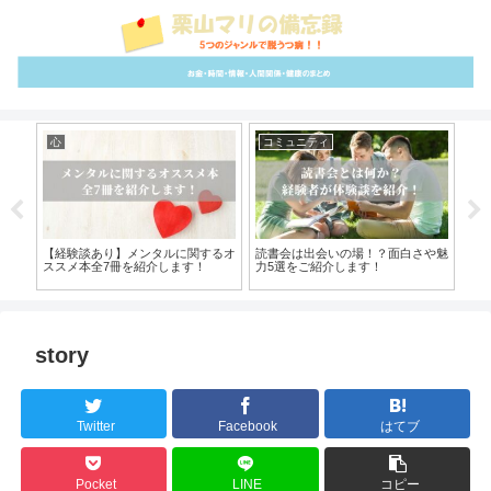
心
コミュニティ
さ
える
【経験談あり】メンタルに関するオ
読書会は出会いの場！？面白さや魅
【
ご紹
ススメ本全7冊を紹介します！
力5選をご紹介します！
投資
長
story
Twitter
Facebook
はてブ
Pocket
LINE
コピー