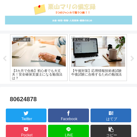
さらに稼ぐ
さらに稼ぐ
ア
スメ
【3カ月で合格】初心者でも大丈
【午後対策】応用情報技術者試験
【
夫！安全確保支援士になる勉強法
午後試験に合格するための勉強法
に
は？
介
80624878
Twitter
Facebook
はてブ
Pocket
LINE
コピー