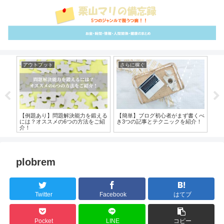
アウトプット
さらに稼ぐ
ム
オス
【例題あり】問題解決能力を鍛える
【簡単】ブログ初心者がまず書くべ
【
解説
には？オススメの6つの方法をご紹
き3つの記事とテクニックを紹介！
で
介！
plobrem
Twitter
Facebook
はてブ
Pocket
LINE
コピー