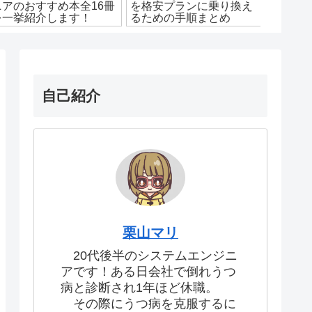
ニアのおすすめ本全16冊
を格安プランに乗り換え
つのメ
を一挙紹介します！
るための手順まとめ
のアドバ
自己紹介
栗山マリ
20代後半のシステムエンジニ
アです！ある日会社で倒れうつ
病と診断され1年ほど休職。
その際にうつ病を克服するに