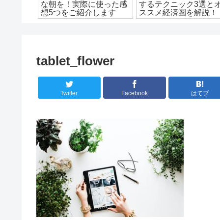
ための方
な朝を！実際に使った感
するテクニック3選と
紹介！
想5つをご紹介します
ススメ経済圏を解説！
tablet_flower
Twitter
Facebook
はてブ