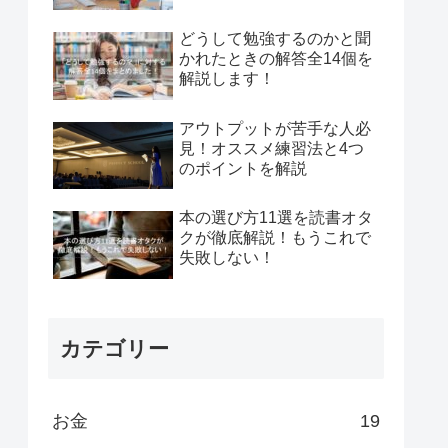
どうして勉強するのかと聞
かれたときの解答全14個を
解説します！
アウトプットが苦手な人必
見！オススメ練習法と4つ
のポイントを解説
本の選び方11選を読書オタ
クが徹底解説！もうこれで
失敗しない！
カテゴリー
お金
19