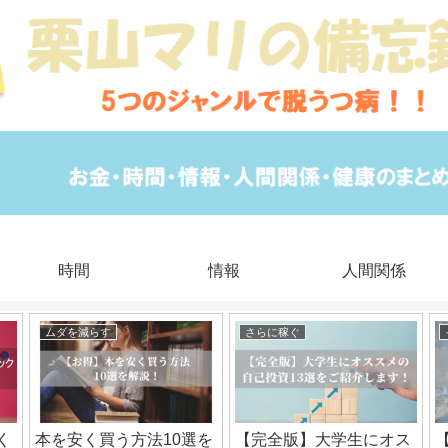
時間
情報
人間関係
ムダを減らす
さらに稼ぐ
く
本を安く買う方法10選を
【完全版】大学生にオス