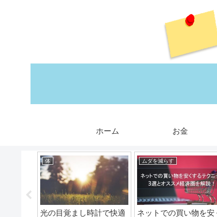
ホーム
お金
体
ムダを減らす
方必見！
光の目覚まし時計で快適
ネットでの買い物を安