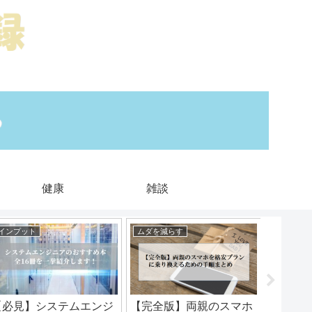
健康
雑談
インプット
ムダを減らす
さらに稼
【必見】システムエンジ
【完全版】両親のスマホ
【副業