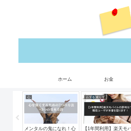
ホーム
お金
心
ムダを減らす
九段のあ
メンタルの鬼になれ！心
【1年間利用】楽天モ