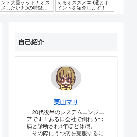
イント大量ゲット！オス
えるオススメ本9選とポ
術者試験
スメしたい9つの特徴を
イントを紹介します！
するた
解説！
自己紹介
栗山マリ
20代後半のシステムエンジニ
アです！ある日会社で倒れうつ
病と診断され1年ほど休職。
その際にうつ病を克服するに