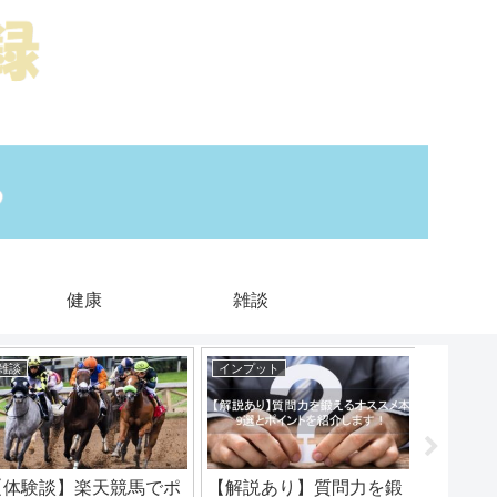
健康
雑談
雑談
インプット
さらに稼
【体験談】楽天競馬でポ
【解説あり】質問力を鍛
【午後