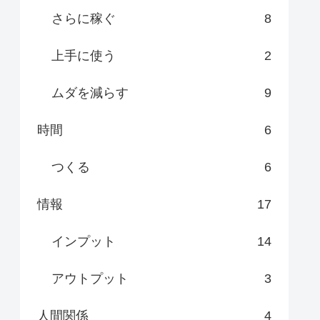
さらに稼ぐ
8
上手に使う
2
ムダを減らす
9
時間
6
つくる
6
情報
17
インプット
14
アウトプット
3
人間関係
4