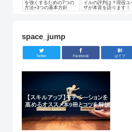
元うつ病
を強くするための7つの
イルの評判は？現役ユ
！
方法+3つの基本方針
ザが本音を語ります！
space_jump
Twitter
Facebook
はてブ