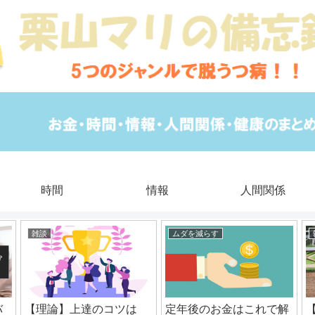
時間
情報
人間関係
雑談
ムダを減らす
バ
【理論】上達のコツは
定年後のお金はこれで解