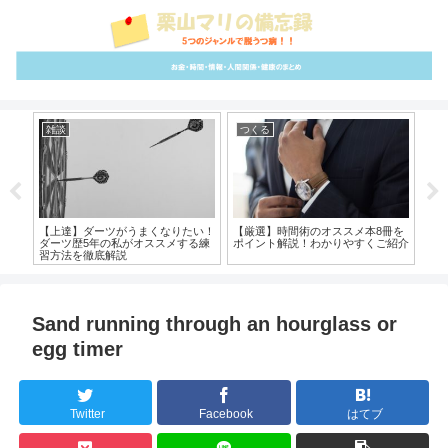
雑談
つくる
イ
スラ
【上達】ダーツがうまくなりたい！
【厳選】時間術のオススメ本8冊を
【
のコ
ダーツ歴5年の私がオススメする練
ポイント解説！わかりやすくご紹介
オ
習方法を徹底解説
Sand running through an hourglass or
egg timer
Twitter
Facebook
はてブ