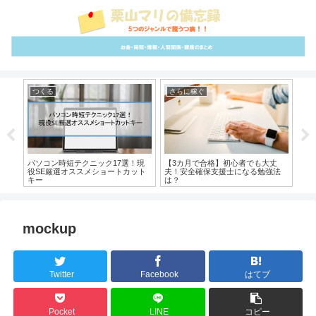
つくる
さらに稼ぐ
ム
力を
パソコン時短テクニック17選！現
【3カ月で合格】初心者でも大丈
【
役SE厳選オススメショートカット
夫！安全確保支援士になる勉強法
で
キー
は？
mockup
Twitter
Facebook
はてブ
Pocket
LINE
コピー