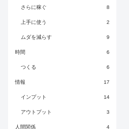
さらに稼ぐ
8
上手に使う
2
ムダを減らす
9
時間
6
つくる
6
情報
17
インプット
14
アウトプット
3
人間関係
4