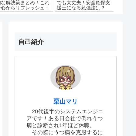
的な解決策まとめ！これ
でも大丈夫！安全確保支
聞かれた
で心からリフレッシュ！
援士になる勉強法は？
個を解
自己紹介
栗山マリ
20代後半のシステムエンジニ
アです！ある日会社で倒れうつ
病と診断され1年ほど休職。
その際にうつ病を克服するに