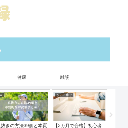
健康
雑談
体
さらに稼ぐ
雑談
息抜きの方法39個と本質
【3カ月で合格】初心者
どうし