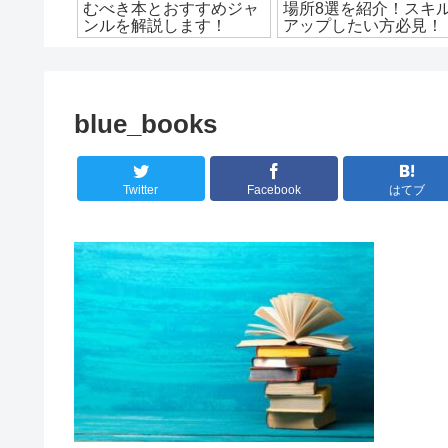
ツ歴5年
むべき本とおすすめジャ
場所8選を紹介！スキ
する練習
ンルを解説します！
アップしたい方必見！
blue_books
Twitter
Facebook
はてブ