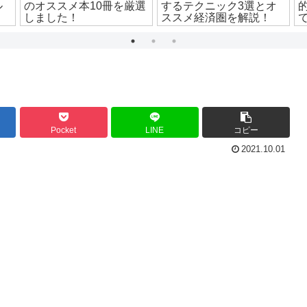
ル
のオススメ本10冊を厳選
するテクニック3選とオ
しました！
ススメ経済圏を解説！
Pocket
LINE
コピー
2021.10.01