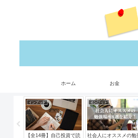
ホーム
お金
インプット
インプット
がうまく
【全14冊】自己投資で読
社会人にオススメの勉