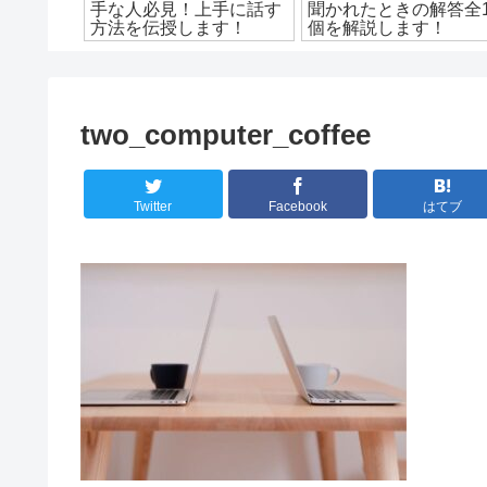
つの記事
手な人必見！上手に話す
聞かれたときの解答全1
紹介！
方法を伝授します！
個を解説します！
two_computer_coffee
Twitter
Facebook
はてブ