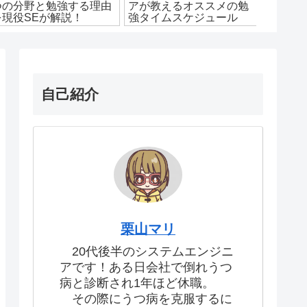
つの分野と勉強する理由
アが教えるオススメの勉
術者試験
を現役SEが解説！
強タイムスケジュール
するた
自己紹介
栗山マリ
20代後半のシステムエンジニ
アです！ある日会社で倒れうつ
病と診断され1年ほど休職。
その際にうつ病を克服するに