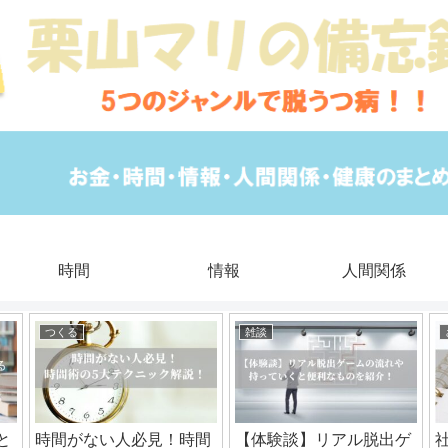
時間
情報
人間関係
つくる
雑談
と
時間がない人必見！時間
【体験談】リアル脱出ゲ