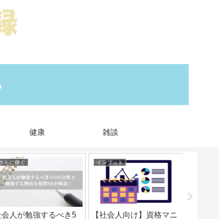
健康
雑談
さらに稼ぐ
インプット
さらに稼
社会人が勉強するべき5
【社会人向け】資格マニ
【午後