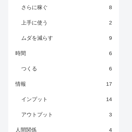
さらに稼ぐ
8
上手に使う
2
ムダを減らす
9
時間
6
つくる
6
情報
17
インプット
14
アウトプット
3
人間関係
4