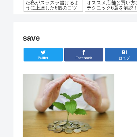
ト！オス
た私がスラスラ書けるよ
オススメ店舗と買い方
の特徴を
うに上達した6個のコツ
テクニック6選を解説
save
Twitter
Facebook
はてブ