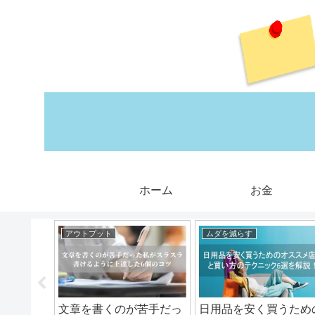
ホーム
お金
アウトプット
ムダを減らす
競馬でポ
文章を書くのが苦手だっ
日用品を安く買うため