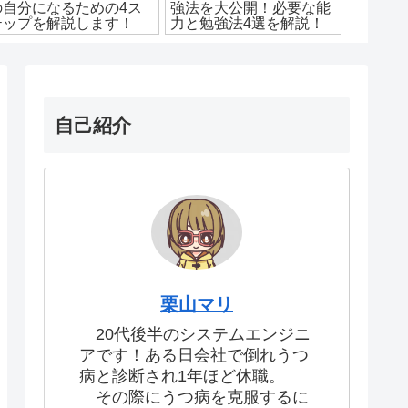
の自分になるための4ス
強法を大公開！必要な能
ーショ
テップを解説します！
力と勉強法4選を解説！
スメ本
自己紹介
栗山マリ
20代後半のシステムエンジニ
アです！ある日会社で倒れうつ
病と診断され1年ほど休職。
その際にうつ病を克服するに