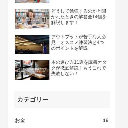
どうして勉強するのかと聞
かれたときの解答全14個を
解説します！
アウトプットが苦手な人必
見！オススメ練習法と4つ
のポイントを解説
本の選び方11選を読書オタ
クが徹底解説！もうこれで
失敗しない！
カテゴリー
お金
19