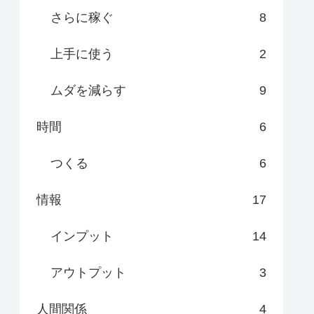
さらに稼ぐ
8
上手に使う
2
ムダを減らす
9
時間
6
つくる
6
情報
17
インプット
14
アウトプット
3
人間関係
4