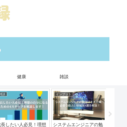
健康
雑談
雑談
インプット
コミュニ
成長したい人必見！理想
システムエンジニアの勉
【厳選