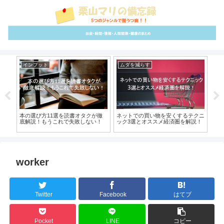
インプット
ムダを減らす
ム
させ
本の選び方11選を読書オタクが徹
ネットでの買い物を安くするテクニ
【
底解説！もうこれで失敗しない！
ック3選とオススメ経済圏を解説！
ン
worker
Twitter
Facebook
はてブ
Pocket
LINE
コピー