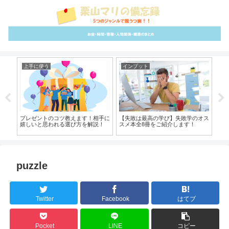
上手に使う
インプット
心
大公
プレゼントのコツ教えます！相手に
【失敗は最高の学び】失敗学のオス
【
解
嬉しいと思われる選び方を解説！
スメ本全8冊をご紹介します！
高
puzzle
Twitter
Facebook
はてブ
Pocket
LINE
コピー