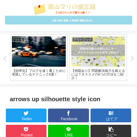
つくる
アウトプット
イ
大公
【効率化】ブログを速く書くために
【例題あり】問題解決能力を鍛える
【
解
実践しているテクニック6選！
には？オススメの6つの方法をご紹
すめ
介！
arrows up silhouette style icon
Twitter
Facebook
はてブ
Pocket
LINE
コピー