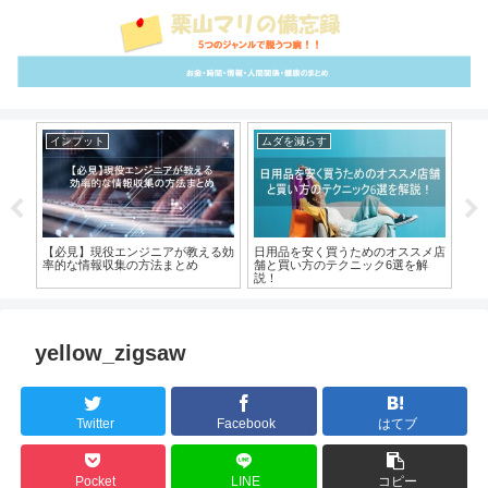
インプット
ムダを減らす
イ
リッ
【必見】現役エンジニアが教える効
日用品を安く買うためのオススメ店
【
率的な情報収集の方法まとめ
舗と買い方のテクニック6選を解
法1
説！
yellow_zigsaw
Twitter
Facebook
はてブ
Pocket
LINE
コピー