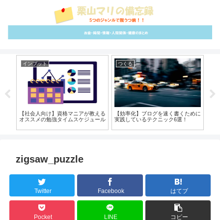
インプット
つくる
つ
魅力
【社会人向け】資格マニアが教える
【効率化】ブログを速く書くために
【
のコ
オススメの勉強タイムスケジュール
実践しているテクニック6選！
ポ
zigsaw_puzzle
Twitter
Facebook
はてブ
Pocket
LINE
コピー