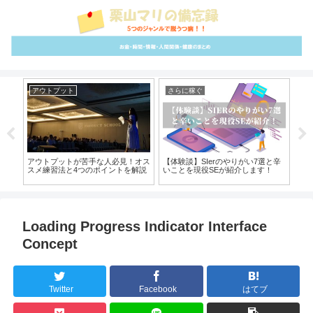
アウトプット
さらに稼ぐ
ム
変わ
アウトプットが苦手な人必見！オス
【体験談】SIerのやりがい7選と辛
【
しま
スメ練習法と4つのポイントを解説
いことを現役SEが紹介します！
は
Loading Progress Indicator Interface
Concept
Twitter
Facebook
はてブ