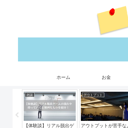
ホーム
お金
雑談
アウトプット
資格マニ
【体験談】リアル脱出ゲ
アウトプットが苦手な