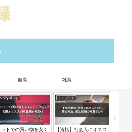
健康
雑談
ムダを減らす
インプット
さらに稼
ネットでの買い物を安く
【資格】社会人にオスス
【体験談