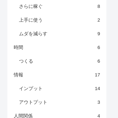
さらに稼ぐ
8
上手に使う
2
ムダを減らす
9
時間
6
つくる
6
情報
17
インプット
14
アウトプット
3
人間関係
4