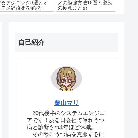
するテクニック3選とオ
メの勉強方法18選と継続
い7選
ススメ経済圏を解説！
の極意まとめ
SEが紹
自己紹介
栗山マリ
20代後半のシステムエンジニ
アです！ある日会社で倒れうつ
病と診断され1年ほど休職。
その際にうつ病を克服するに