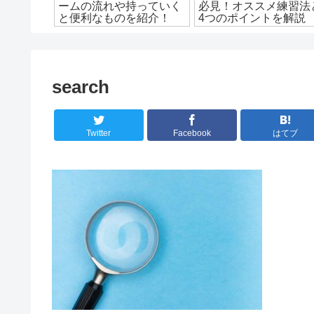
スメの勉
ームの流れや持っていく
必見！オススメ練習法
ュール
と便利なものを紹介！
4つのポイントを解説
search
Twitter
Facebook
はてブ