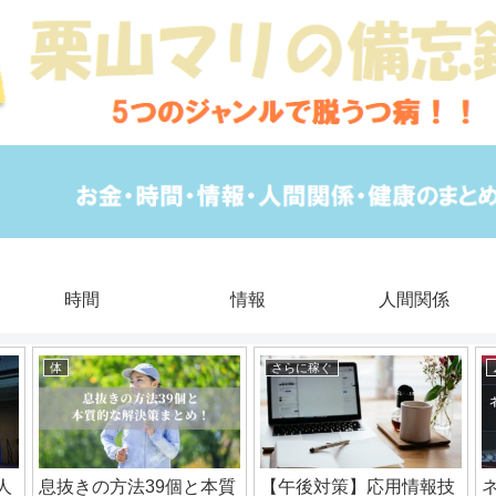
時間
情報
人間関係
体
さらに稼ぐ
人
息抜きの方法39個と本質
【午後対策】応用情報技