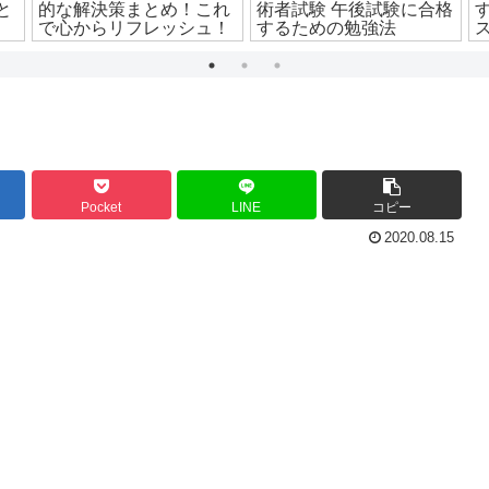
と
的な解決策まとめ！これ
術者試験 午後試験に合格
で心からリフレッシュ！
するための勉強法
Pocket
LINE
コピー
2020.08.15