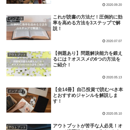
2020.09.20
これが読書の方法だ！圧倒的に効
インプット
率を高める方法を3ステップで解
説！
2020.07.07
【例題あり】問題解決能力を鍛え
アウトプット
るには？オススメの6つの方法を
ご紹介！
2020.05.13
【全14冊】自己投資で読むべき本
インプット
とおすすめジャンルを解説しま
す！
2020.05.10
アウトプットが苦手な人必見！オ
アウトプット