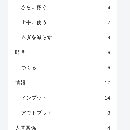
さらに稼ぐ
8
上手に使う
2
ムダを減らす
9
時間
6
つくる
6
情報
17
インプット
14
アウトプット
3
人間関係
4