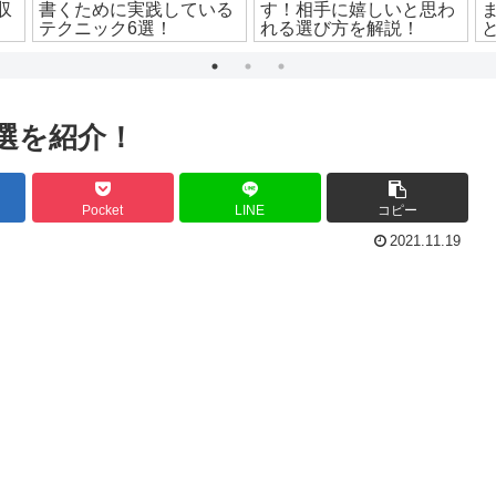
収
書くために実践している
す！相手に嬉しいと思わ
テクニック6選！
れる選び方を解説！
選を紹介！
Pocket
LINE
コピー
2021.11.19