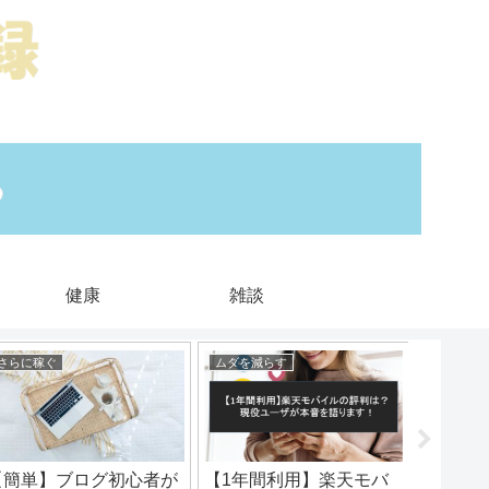
健康
雑談
さらに稼ぐ
ムダを減らす
つくる
【簡単】ブログ初心者が
【1年間利用】楽天モバ
【厳選