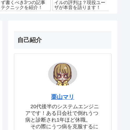
まず書くべき3つの記事
イルの評判は？現役ユー
メ本8
とテクニックを紹介！
ザが本音を語ります！
説！わ
自己紹介
栗山マリ
20代後半のシステムエンジニ
アです！ある日会社で倒れうつ
病と診断され1年ほど休職。
その際にうつ病を克服するに