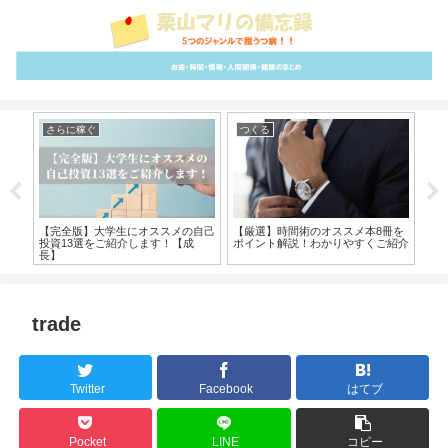
さらに稼ぐ
つくる
つ
強方
【完全版】大学生にオススメの自己
【厳選】時間術のオススメ本8冊を
【
投資13選をご紹介します！【成
ポイント解説！わかりやすくご紹介
実
長】
trade
Twitter
Facebook
はてブ
Pocket
LINE
コピー