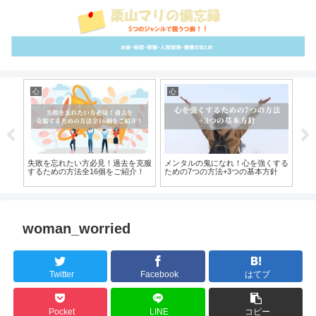
心
心
雑
スラ
失敗を忘れたい方必見！過去を克服
メンタルの鬼になれ！心を強くする
成
のコ
するための方法全16個をご紹介！
ための7つの方法+3つの基本方針
る
woman_worried
Twitter
Facebook
はてブ
Pocket
LINE
コピー