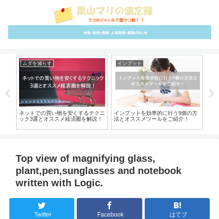
ムダを減らす
インプット
雑
4の
ネットでの買い物を安くするテクニ
インプットを効率的に行う9個の方
【
術を
ック3選とオススメ経済圏を解説！
法とオススメツールをご紹介！
解
Top view of magnifying glass,
plant,pen,sunglasses and notebook
written with Logic.
Twitter
Facebook
はてブ