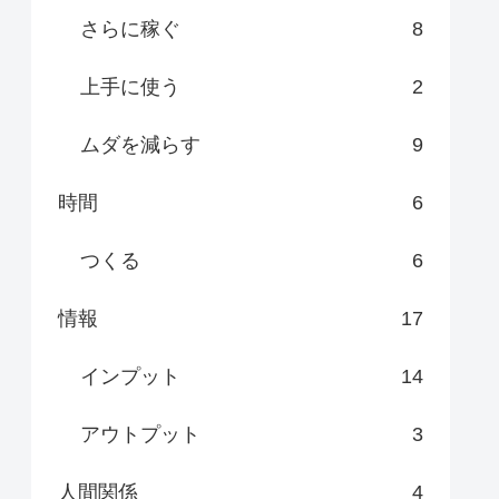
さらに稼ぐ
8
上手に使う
2
ムダを減らす
9
時間
6
つくる
6
情報
17
インプット
14
アウトプット
3
人間関係
4