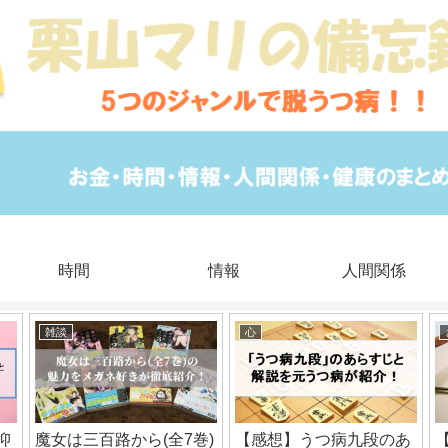
時間
情報
人間関係
雑談
心
抑
魔女は三百路から(全7巻)
【感想】うつ病九段のあ