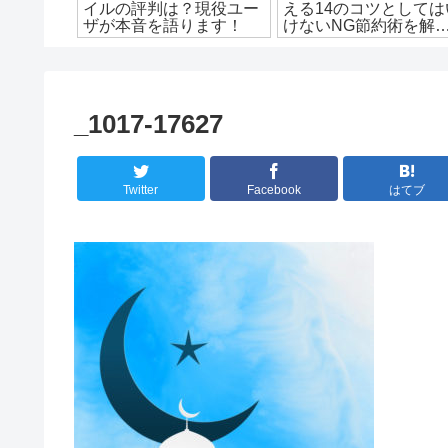
14個のテ
イルの評判は？現役ユー
える14のコツとしては
？
ザが本音を語ります！
けないNG節約術を解
説！
_1017-17627
Twitter
Facebook
はてブ