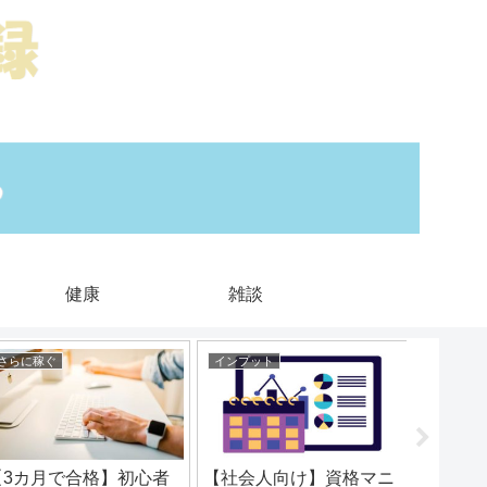
健康
雑談
さらに稼ぐ
インプット
インプッ
【3カ月で合格】初心者
【社会人向け】資格マニ
インプ