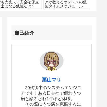
でも大丈夫！安全確保支
アが教えるオススメの勉
う9個
援士になる勉強法は？
強タイムスケジュール
ツール
自己紹介
栗山マリ
20代後半のシステムエンジニ
アです！ある日会社で倒れうつ
病と診断され1年ほど休職。
その際にうつ病を克服するに