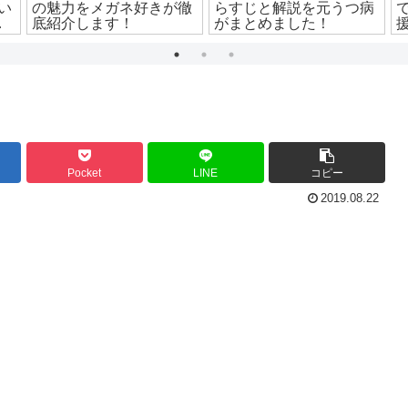
い
の魅力をメガネ好きが徹
らすじと解説を元うつ病
底紹介します！
がまとめました！
Pocket
LINE
コピー
2019.08.22