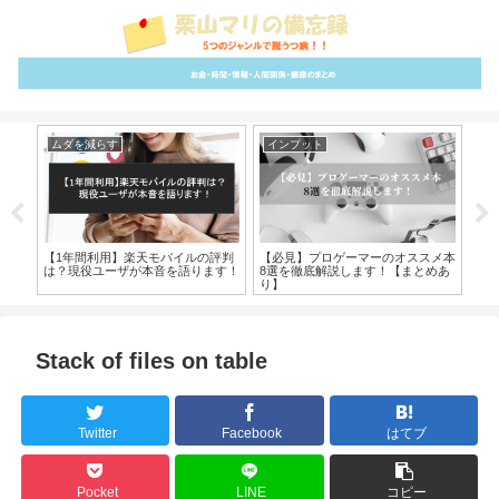
ムダを減らす
インプット
雑
が徹
【1年間利用】楽天モバイルの評判
【必見】プロゲーマーのオススメ本
【
！
は？現役ユーザが本音を語ります！
8選を徹底解説します！【まとめあ
ゲ
り】
を
Stack of files on table
Twitter
Facebook
はてブ
Pocket
LINE
コピー