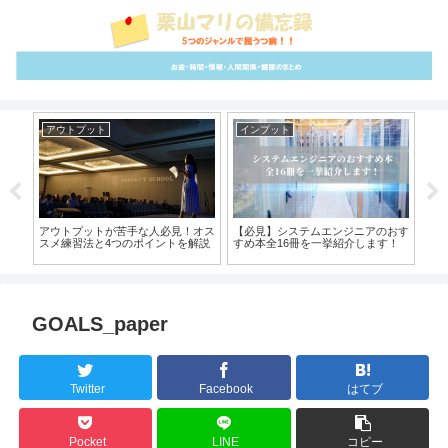
アウトプット
インプット
さ
必
アウトプットが苦手な人必見！オス
【必見】システムエンジニアのおす
【体
す！
スメ練習法と4つのポイントを解説
すめ本全16冊を一挙紹介します！
いこ
GOALS_paper
Twitter
Facebook
はてブ
Pocket
LINE
コピー