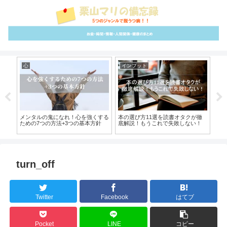
心
インプット
雑
『時
メンタルの鬼になれ！心を強くする
本の選び方11選を読書オタクが徹
【
ための7つの方法+3つの基本方針
底解説！もうこれで失敗しない！
める
turn_off
Twitter
Facebook
はてブ
Pocket
LINE
コピー