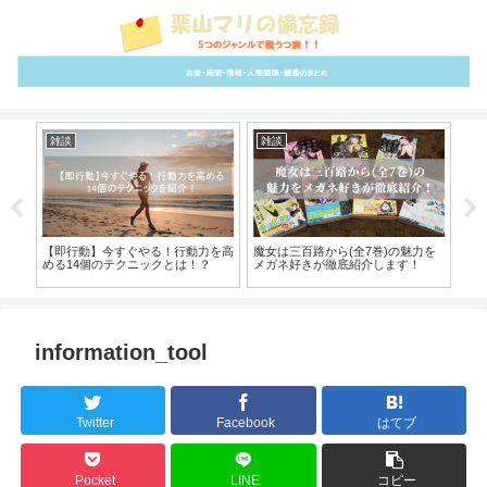
雑談
雑談
イ
スラ
【即行動】今すぐやる！行動力を高
魔女は三百路から(全7巻)の魅力を
【
のコ
める14個のテクニックとは！？
メガネ好きが徹底紹介します！
ス
information_tool
Twitter
Facebook
はてブ
Pocket
LINE
コピー