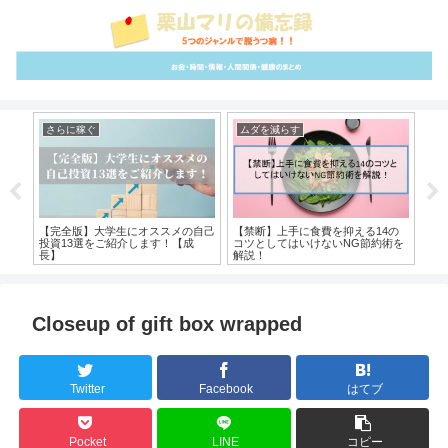
さらに稼ぐ
ムダを減らす
雑
テッ
【完全版】大学生にオススメの自己
【禁断】上手に食費を抑える14の
『め
スメ
投資13選をご紹介します！【成
コツとしてはいけないNG節約術を
力
長】
解説！
Closeup of gift box wrapped
Twitter
Facebook
はてブ
Pocket
LINE
コピー