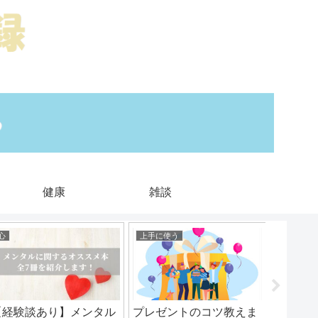
健康
雑談
心
上手に使う
ムダを減
【経験談あり】メンタル
プレゼントのコツ教えま
【完全