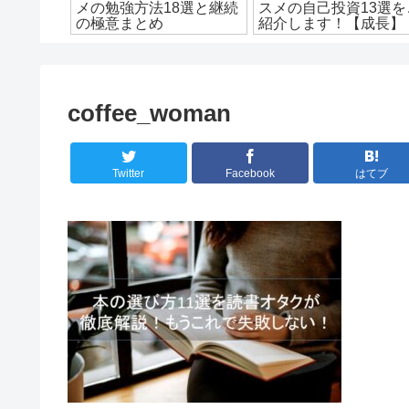
解答全14
メの勉強方法18選と継続
スメの自己投資13選を
！
の極意まとめ
紹介します！【成長】
coffee_woman
Twitter
Facebook
はてブ