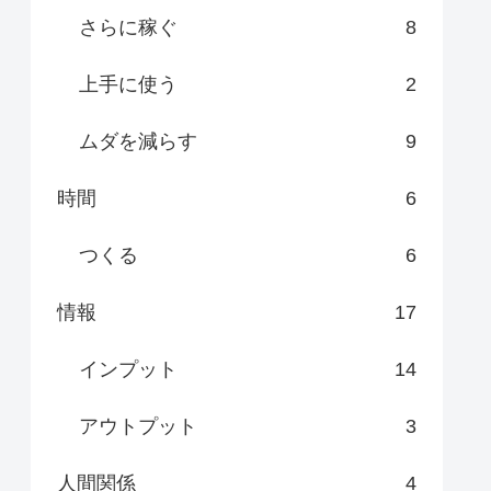
さらに稼ぐ
8
上手に使う
2
ムダを減らす
9
時間
6
つくる
6
情報
17
インプット
14
アウトプット
3
人間関係
4