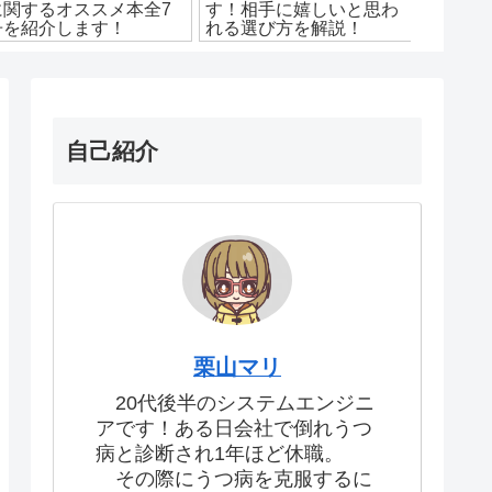
に関するオススメ本全7
す！相手に嬉しいと思わ
を格安
冊を紹介します！
れる選び方を解説！
るため
自己紹介
栗山マリ
20代後半のシステムエンジニ
アです！ある日会社で倒れうつ
病と診断され1年ほど休職。
その際にうつ病を克服するに