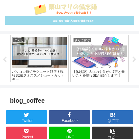
つくる
さらに稼ぐ
雑
冊を
パソコン時短テクニック17選！現
【体験談】SIerのやりがい7選と辛
【
紹介
役SE厳選オススメショートカット
いことを現役SEが紹介します！
や
キー
blog_coffee
Twitter
Facebook
はてブ
Pocket
LINE
コピー