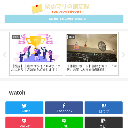
雑談
雑談
さ
野と
【理論】上達のコツはPDCAサイク
【体験レポート】謎解きカフェ『時
【
！
ルにあり！方法論を紹介します！
解』の楽しみ方を徹底解説！
き
watch
Twitter
Facebook
はてブ
Pocket
LINE
コピー