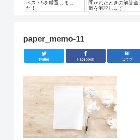
ための方
ベスト5を厳選しまし
聞かれたときの解答全1
紹介！
た！
個を解説します！
paper_memo-11
Twitter
Facebook
はてブ