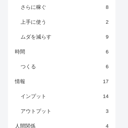
さらに稼ぐ
8
上手に使う
2
ムダを減らす
9
時間
6
つくる
6
情報
17
インプット
14
アウトプット
3
人間関係
4