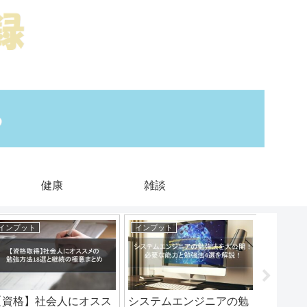
健康
雑談
インプット
インプット
雑談
【資格】社会人にオスス
システムエンジニアの勉
問題解