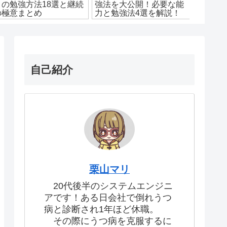
メの勉強方法18選と継続
強法を大公開！必要な能
だ！5
の極意まとめ
力と勉強法4選を解説！
やすく
本あり
自己紹介
栗山マリ
20代後半のシステムエンジニ
アです！ある日会社で倒れうつ
病と診断され1年ほど休職。
その際にうつ病を克服するに