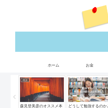
ホーム
お金
雑談
雑談
方必見！
森見登美彦のオススメ本
どうして勉強するのか