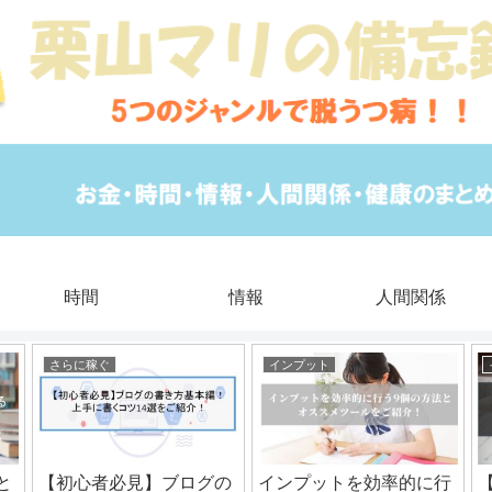
時間
情報
人間関係
さらに稼ぐ
インプット
と
【初心者必見】ブログの
インプットを効率的に行