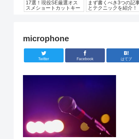
と簡単5
17選！現役SE厳選オス
まず書くべき3つの記
！
スメショートカットキー
とテクニックを紹介！
microphone
Twitter
Facebook
はてブ