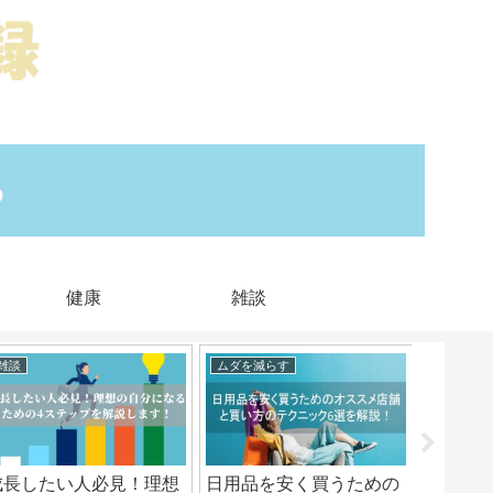
健康
雑談
雑談
ムダを減らす
インプッ
成長したい人必見！理想
日用品を安く買うための
インプ