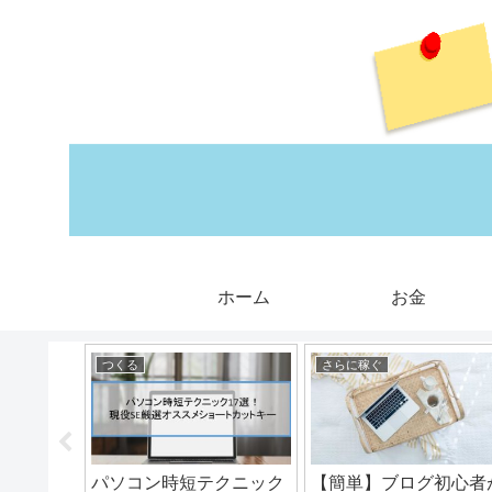
ホーム
お金
つくる
さらに稼ぐ
楽天で行
パソコン時短テクニック
【簡単】ブログ初心者