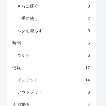
さらに稼ぐ
8
上手に使う
2
ムダを減らす
9
時間
6
つくる
6
情報
17
インプット
14
アウトプット
3
人間関係
4