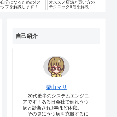
の自分になるための4ス
オススメ店舗と買い方の
う9個
テップを解説します！
テクニック6選を解説！
ツール
自己紹介
栗山マリ
20代後半のシステムエンジニ
アです！ある日会社で倒れうつ
病と診断され1年ほど休職。
その際にうつ病を克服するに