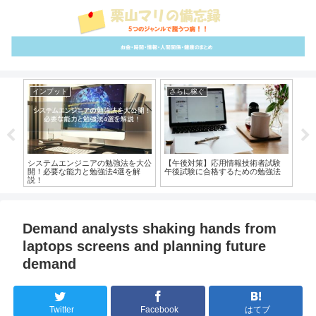
インプット
さらに稼ぐ
イ
ン力
システムエンジニアの勉強法を大公
【午後対策】応用情報技術者試験
本の
す！
開！必要な能力と勉強法4選を解
午後試験に合格するための勉強法
底
説！
Demand analysts shaking hands from
laptops screens and planning future
demand
Twitter
Facebook
はてブ