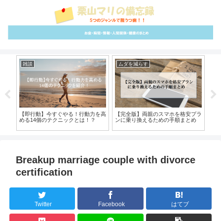
雑談
ムダを減らす
さ
にな
【即行動】今すぐやる！行動力を高
【完全版】両親のスマホを格安プラ
【
す！
める14個のテクニックとは！？
ンに乗り換えるための手順まとめ
編！
介
Breakup marriage couple with divorce
certification
Twitter
Facebook
はてブ