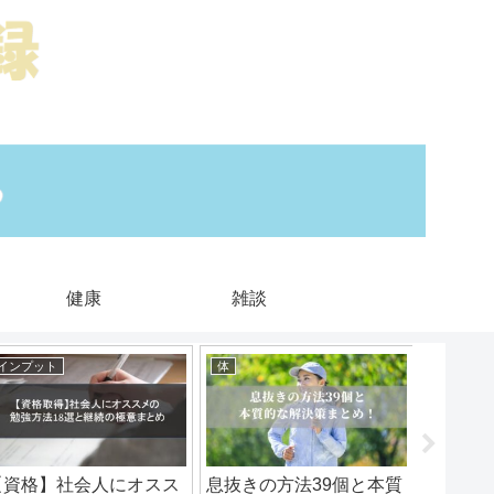
健康
雑談
インプット
体
インプッ
【資格】社会人にオスス
息抜きの方法39個と本質
社会人