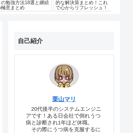
メの勉強方法18選と継続
的な解決策まとめ！これ
場所8
の極意まとめ
で心からリフレッシュ！
アップ
自己紹介
栗山マリ
20代後半のシステムエンジニ
アです！ある日会社で倒れうつ
病と診断され1年ほど休職。
その際にうつ病を克服するに