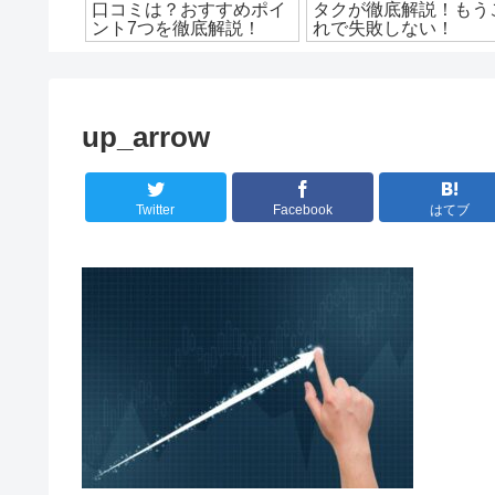
ための方
口コミは？おすすめポイ
タクが徹底解説！もう
紹介！
ント7つを徹底解説！
れで失敗しない！
up_arrow
Twitter
Facebook
はてブ