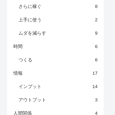
さらに稼ぐ
8
上手に使う
2
ムダを減らす
9
時間
6
つくる
6
情報
17
インプット
14
アウトプット
3
人間関係
4