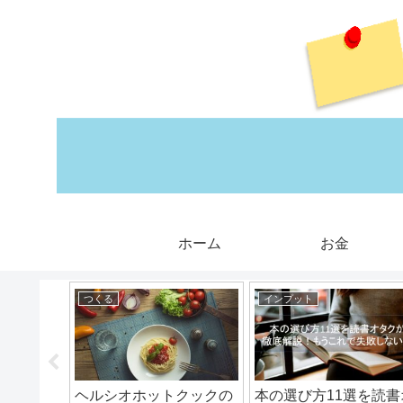
ホーム
お金
つくる
インプット
方必見！
ヘルシオホットクックの
本の選び方11選を読書